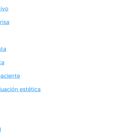
tivo
risa
sta
ca
paciente
uación estética
l