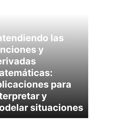
ntendiendo las
unciones y
erivadas
atemáticas:
plicaciones para
terpretar y
odelar situaciones