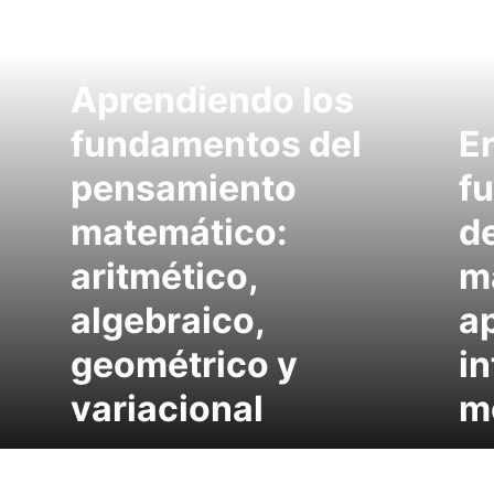
Aprendiendo los
fundamentos del
E
pensamiento
f
matemático:
d
aritmético,
m
algebraico,
a
geométrico y
in
variacional
m