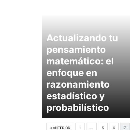
Actualizando tu
pensamiento
matemático: el
enfoque en
razonamiento
estadístico y
probabilístico
« ANTERIOR
1
…
5
6
7