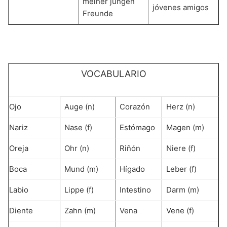
meiner jungen
jóvenes amigos
Freunde
VOCABULARIO
Ojo
Auge (n)
Corazón
Herz (n)
Nariz
Nase (f)
Estómago
Magen (m)
Oreja
Ohr (n)
Riñón
Niere (f)
Boca
Mund (m)
Hígado
Leber (f)
Labio
Lippe (f)
Intestino
Darm (m)
Diente
Zahn (m)
Vena
Vene (f)