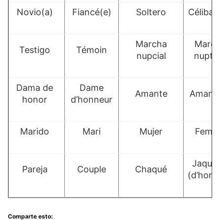
Novio(a)
Fiancé(e)
Soltero
Célibat
Marcha
Marc
Testigo
Témoin
nupcial
nuptia
Dama de
Dame
Amante
Amant 
honor
d’honneur
Marido
Mari
Mujer
Femm
Jaquet
Pareja
Couple
Chaqué
(d’hom
Comparte esto: