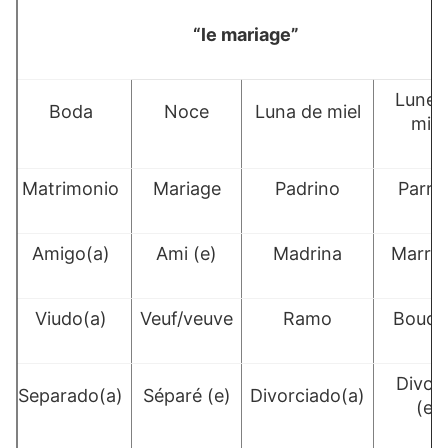
“le mariage”
Lune 
Boda
Noce
Luna de miel
miel
Matrimonio
Mariage
Padrino
Parra
Amigo(a)
Ami (e)
Madrina
Marrai
Viudo(a)
Veuf/veuve
Ramo
Bouqu
Divor
Separado(a)
Séparé (e)
Divorciado(a)
(e)