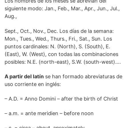
Los nombres de los meses se abrevian del
siguiente modo: Jan., Feb., Mar., Apr., Jun., Jul.,
Aug.,
Sept., Oct., Nov., Dec. Los días de la semana:
Mon., Tues., Wed., Thurs., Fri., Sat., Sun. Los
puntos cardinales: N. (North), S. (South), E.
(East), W. (West), con todas las combinaciones
posibles: N.E. (north-east), S.W. (south-west)….
A partir del latín
se han formado abreviaturas de
uso corriente en inglés:
– A.D. = Anno Domini – after the birth of Christ
– a.m. = ante meridien – before noon
– c. = circa – about, aproximately