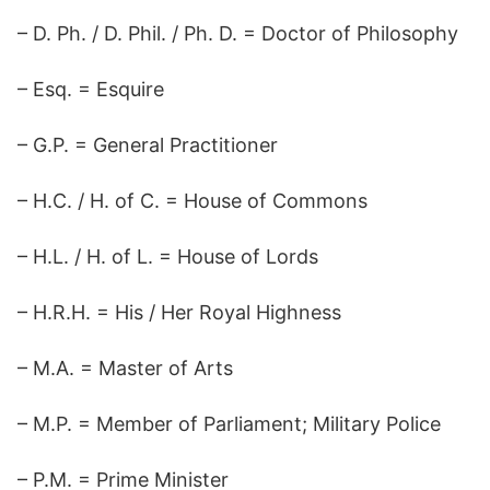
– D. Ph. / D. Phil. / Ph. D. = Doctor of Philosophy
– Esq. = Esquire
– G.P. = General Practitioner
– H.C. / H. of C. = House of Commons
– H.L. / H. of L. = House of Lords
– H.R.H. = His / Her Royal Highness
– M.A. = Master of Arts
– M.P. = Member of Parliament; Military Police
– P.M. = Prime Minister