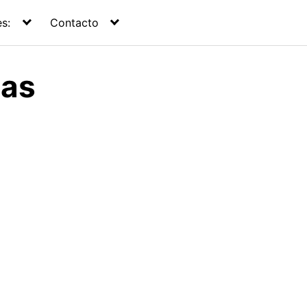
s:
Contacto
tas