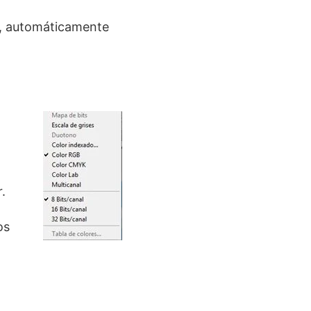
l, automáticamente
.
os