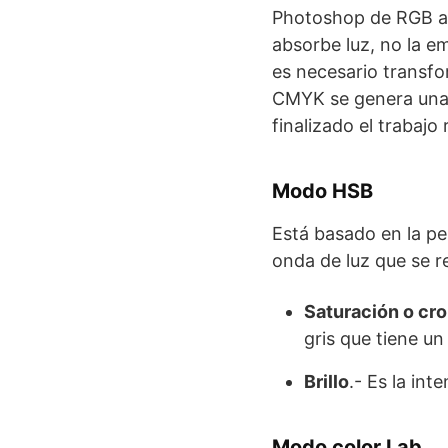
Photoshop de RGB a 
absorbe luz, no la e
es necesario transf
CMYK se genera una 
finalizado el trabaj
Modo HSB
Está basado en la pe
onda de luz que se r
Saturación o cr
gris que tiene u
Brillo
.- Es la in
Modo color Lab