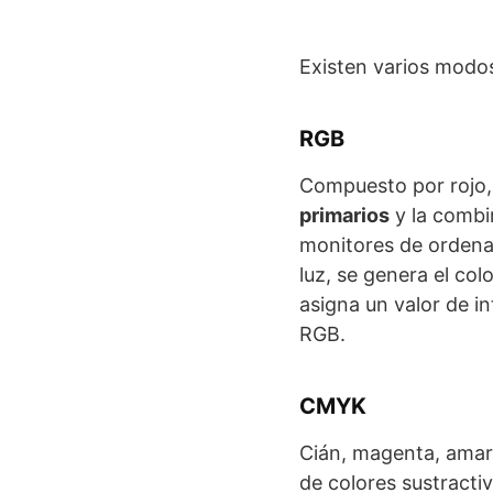
Existen varios modos
RGB
Compuesto por rojo, 
primarios
y la combi
monitores de ordena
luz, se genera el col
asigna un valor de i
RGB.
CMYK
Cián, magenta, amari
de colores sustracti