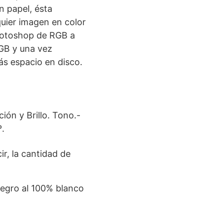
 papel, ésta
quier imagen en color
photoshop de RGB a
GB y una vez
ás espacio en disco.
ón y Brillo. Tono.-
º.
ir, la cantidad de
 negro al 100% blanco