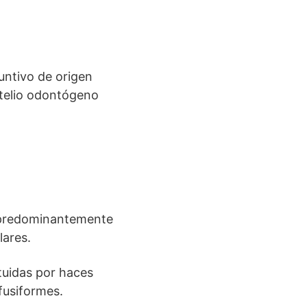
juntivo de origen
itelio odontógeno
o predominantemente
lares.
tuidas por haces
fusiformes.