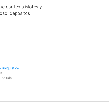
ue contenía islotes y
oso, depósitos
 uniquístico
13
y salud»