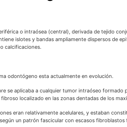
iférica o intraósea (central), derivada de tejido con
tiene islotes y bandas ampliamente dispersos de ep
o calcificaciones.
oma odontógeno esta actualmente en evolución.
mbre se aplicaba a cualquier tumor intraóseo formad
 fibroso localizado en las zonas dentadas de los maxi
iones eran relativamente acelulares, y estaban consti
egún un patrón fascicular con escasos fibroblastos 