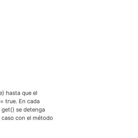
e) hasta que el
 = true. En cada
o get() se detenga
e caso con el método