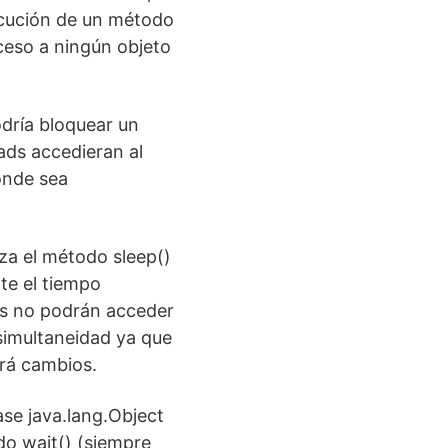
ecución de un método
eso a ningún objeto
odría bloquear un
ads accedieran al
donde sea
iza el método sleep()
te el tiempo
ds no podrán acceder
 simultaneidad ya que
ará cambios.
ase java.lang.Object
o wait() (siempre