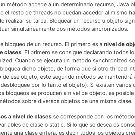
lgún método accede a un determinado recurso, Java b
e el resto de threads no puedan acceder al mismo ha
e realizar su tarea. Bloquear un recurso u objeto sign
tuar simultáneamente dos métodos sincronizados.
de bloqueo de un recurso. El primero es a
nivel de ob
de clases
. El primero se consigue declarando todos l
ized. Cuando se ejecuta un método synchronized so
 bloquea dicho objeto, de forma que si otro thread in
 de ese objeto, este segundo método se mantendrá a
(y desbloquee por lo tanto el objeto). Si existen varios
s bloqueos se producen a nivel de objeto, es posible 
métodos sobre diversos objetos de una misma clase.
os a nivel de clases
se corresponde con los métodos 
variables de clase o static. Si lo que se desea es co
nte una clase entera, es decir todos los objetos cre