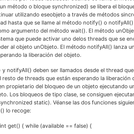
n método o bloque synchronized) se libera el bloqueo
tinuar utilizando eseobjeto a través de métodos sinc
ead hasta que se llame al método notify() o notifyAll() 
como argumento del método wait(). El método unObjet
istema que puede activar uno delos threads que se e
er al objeto unObjeto. El método notifyAll() lanza un
perando la liberación del objeto.
 y notifyAll() deben ser llamados desde el thread que
el resto de threads que están esperando la liberación 
en propietario del bloqueo de un objeto ejecutando 
eto. Los bloqueos de tipo clase, se consiguen ejecu
synchronized static). Véanse las dos funciones siguien
() lo recoge:
nt get() { while (available == false) {