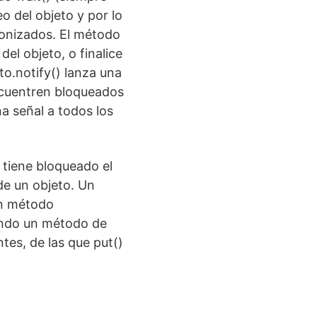
 del objeto y por lo
ronizados. El método
del objeto, o finalice
o.notify() lanza una
ncuentren bloqueados
a señal a todos los
 tiene bloqueado el
de un objeto. Un
un método
tando un método de
tes, de las que put()