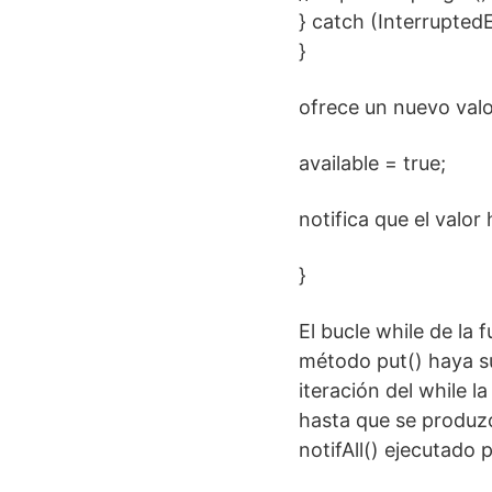
} catch (InterruptedE
}
ofrece un nuevo valo
available = true;
notifica que el valor
}
El bucle while de la 
método put() haya su
iteración del while l
hasta que se produz
notifAll() ejecutado 