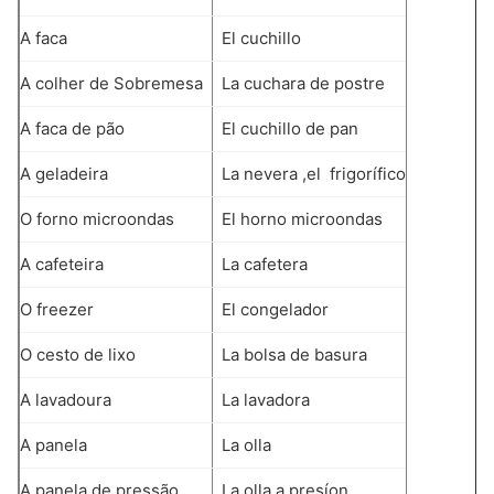
A faca
El cuchillo
A colher de Sobremesa
La cuchara de postre
A faca de pão
El cuchillo de pan
A geladeira
La nevera ,el frigorífico
O forno microondas
El horno microondas
A cafeteira
La cafetera
O freezer
El congelador
O cesto de lixo
La bolsa de basura
A lavadoura
La lavadora
A panela
La olla
A panela de pressão
La olla a presíon