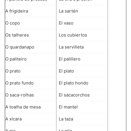
A frigideira
La sartén
O copo
El vaso
Os talheres
Los cubiertos
O quardanapo
La servilleta
O paliteiro
El palillero
O prato
El plato
O prato fundo
El plato hondo
O saca-rolhas
El sacacorchos
A toalha de mesa
El mantel
A xícara
La taza
A pia
La pila