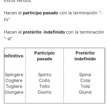
Estos verbos:
Hacen el
participo pasado
con la terminación “-
to”
Hacen el
pretérito indefinido
con la terminación
“-si”
Participio
Pretérito
Infinitivo
pasado
indefinido
Spingere
Spinto
Spinsi
Cogliere
Colto
Colsi
Togliere
Tolto
Tolsi
Giungere
Giunto
Giunsi