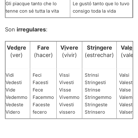
Gli piacque tanto che lo
Le gustó tanto que lo tuvo
tenne con sé tutta la vita
consigo toda la vida
Son
irregulares
:
Ved
e
re
Fare
V
i
vere
Str
i
ngere
Val
e
re
(ver)
(hacer)
(vivir)
(estrechar)
(valer)
Vidi
Feci
Vissi
Strinsi
Valsi
Vedesti
Facesti
Vivesti
Stringesti
Valesti
Vide
Fece
Visse
Strinse
Valse
Vedemmo
Facemmo
Vivemmo
Stringemmo
Valemm
Vedeste
Faceste
Vivesti
Stringeste
Valeste
Videro
fecero
vissero
Strinsero
Valsero