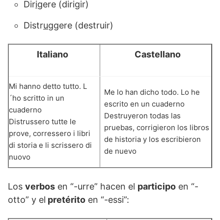
Dir
ig
ere (dirigir)
Distr
ug
gere (destruir)
Italiano
Castellano
Mi hanno detto tutto. L
Me lo han dicho todo. Lo he
´ho scritto in un
escrito en un cuaderno
cuaderno
Destruyeron todas las
Distrussero tutte le
pruebas, corrigieron los libros
prove, corressero i libri
de historia y los escribieron
di storia e li scrissero di
de nuevo
nuovo
Los
verbos
en “-urre” hacen el
participo
en “-
otto” y el
pretérito
en “-essi”: