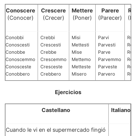
Conoscere
Crescere
Mettere
Parere
Ro
(Conocer)
(Crecer)
(Poner)
(Parecer)
(R
Conobbi
Crebbi
Misi
Parvi
Rup
Conoscesti
Crescesti
Mettesti
Parvesti
Rom
Conobbe
Crebbe
Mise
Parve
Rup
Conoscemmo
Crescemmo
Mettemo
Parvemmo
Ro
Conosceste
Cresceste
Metteste
Parveste
Rom
Conobbero
Crebbero
Misero
Parvero
Rup
Ejercicios
Castellano
Italiano
Cuando le vi en el supermercado fingió