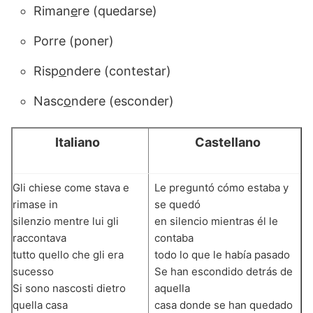
Riman
e
re (quedarse)
Porre (poner)
Risp
o
ndere (contestar)
Nasc
o
ndere (esconder)
Italiano
Castellano
Gli chiese come stava e
Le preguntó cómo estaba y
rimase in
se quedó
silenzio mentre lui gli
en silencio mientras él le
raccontava
contaba
tutto quello che gli era
todo lo que le había pasado
sucesso
Se han escondido detrás de
Si sono nascosti dietro
aquella
quella casa
casa donde se han quedado