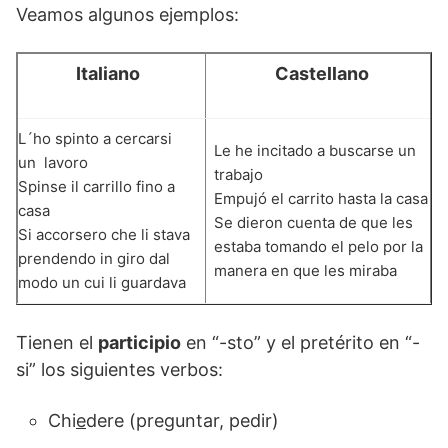
Veamos algunos ejemplos:
Italiano
Castellano
L´ho spinto a cercarsi
Le he incitado a buscarse un
un lavoro
trabajo
Spinse il carrillo fino a
Empujó el carrito hasta la casa
casa
Se dieron cuenta de que les
Si accorsero che li stava
estaba tomando el pelo por la
prendendo in giro dal
manera en que les miraba
modo un cui li guardava
Tienen el
participio
en “-sto” y el pretérito en “-
si” los siguientes verbos:
Chi
e
dere (preguntar, pedir)