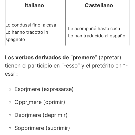
Italiano
Castellano
Lo condussi fino a casa
Le acompañé hasta casa
Lo hanno tradotto in
Lo han traducido al español
spagnolo
Los
verbos derivados de
“
premere
” (apretar)
tienen el participio en “-esso” y el pretérito en “-
essi”:
Espr
i
mere (expresarse)
Oppr
i
mere (oprimir)
Depr
i
mere (deprimir)
Sopprimere (suprimir)