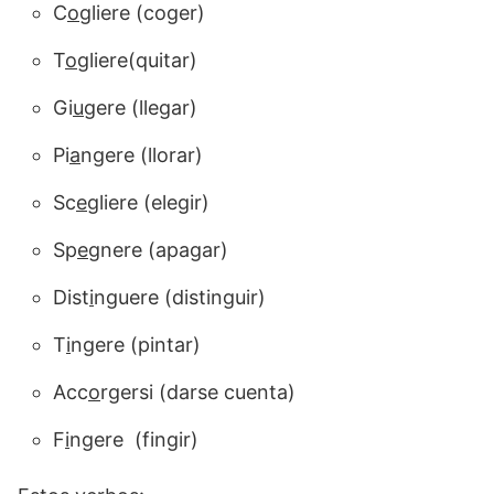
C
og
liere (coger)
T
og
liere(quitar)
Gi
u
gere (llegar)
Pi
a
ngere (llorar)
Sc
eg
liere (elegir)
Sp
e
gnere (apagar)
Dist
i
nguere (distinguir)
T
i
ngere (pintar)
Acc
o
rgersi (darse cuenta)
F
i
ngere (fingir)