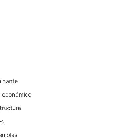
minante
to económico
structura
es
enibles