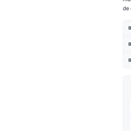
de 
B
B
B