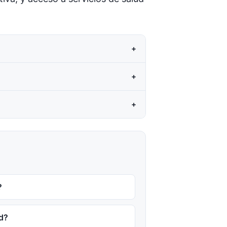
+
+
+
?
ud?