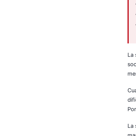
La 
soc
men
Cua
dif
Por
La 
man