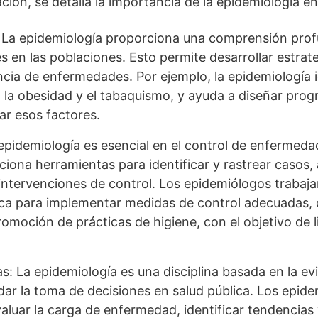
ción, se detalla la importancia de la epidemiología e
La epidemiología proporciona una comprensión profu
s en las poblaciones. Esto permite desarrollar estrat
encia de enfermedades. Por ejemplo, la epidemiología i
la obesidad y el tabaquismo, y ayuda a diseñar prog
ar esos factores.
pidemiología es esencial en el control de enfermeda
iona herramientas para identificar y rastrear casos,
as intervenciones de control. Los epidemiólogos traba
lica para implementar medidas de control adecuadas,
omoción de prácticas de higiene, con el objetivo de l
: La epidemiología es una disciplina basada en la ev
aldar la toma de decisiones en salud pública. Los epid
luar la carga de enfermedad, identificar tendencias y