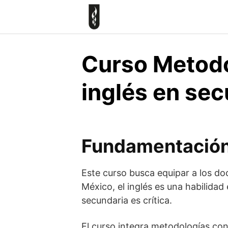
Skip
to
content
Curso Metodo
inglés en se
Fundamentació
Este curso busca equipar a los do
México, el inglés es una habilidad
secundaria es crítica.
El curso integra metodologías co