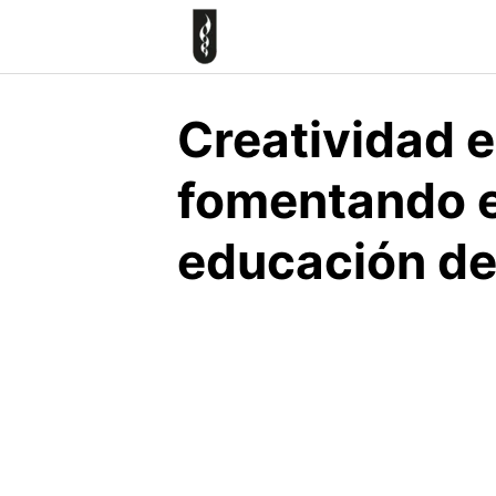
Skip
to
content
Creatividad e
fomentando el
educación del